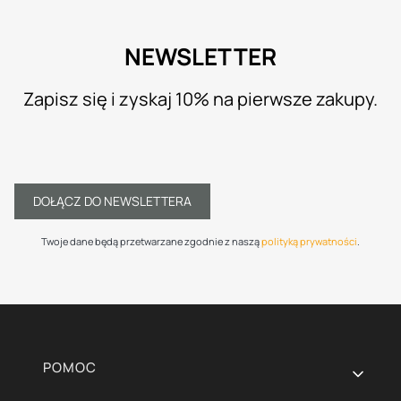
NEWSLETTER
Zapisz się i zyskaj 10% na pierwsze zakupy.
DOŁĄCZ DO NEWSLETTERA
Twoje dane będą przetwarzane zgodnie z naszą
polityką prywatności
.
Linki w stopce
POMOC