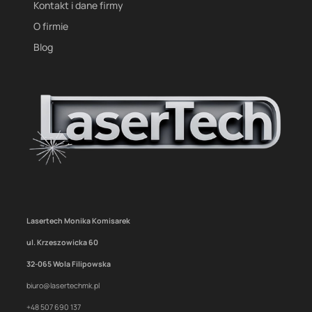
Kontakt i dane firmy
O firmie
Blog
Lasertech Monika Komisarek
ul. Krzeszowicka 60
32-065 Wola Filipowska
biuro@lasertechmk.pl
+48 507 690 137