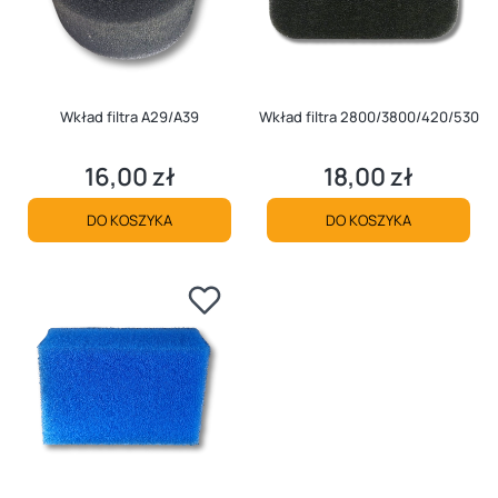
Wkład filtra A29/A39
Wkład filtra 2800/3800/420/530
16,00 zł
18,00 zł
Cena
Cena
DO KOSZYKA
DO KOSZYKA