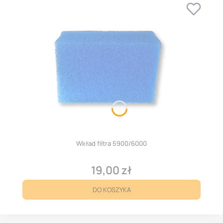
Wkład filtra 5900/6000
19,00 zł
Cena
DO KOSZYKA