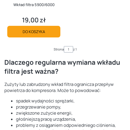
Wkład filtra 5900/6000
19,00 zł
Cena
DO KOSZYKA
Strona
z 1
Dlaczego regularna wymiana wkładu
filtra jest ważna?
Zużyty lub zabrudzony wkład filtra ogranicza przepływ
powietrza do kompresora. Może to powodować:
spadek wydajności sprężarki,
przegrzewanie pompy,
zwiększone zużycie energii,
głośniejszą pracę urządzenia,
problemy z osiąganiem odpowiedniego ciśnienia,