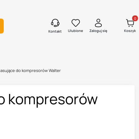
Produk
kaj
Ulubione
Zaloguj się
Koszyk
Kontakt
 pasujące do kompresorów Walter
 do kompresorów