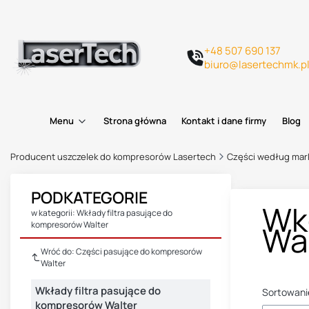
+48 507 690 137
biuro@lasertechmk.p
Menu
Strona główna
Kontakt i dane firmy
Blog
Producent uszczelek do kompresorów Lasertech
Części według mar
PODKATEGORIE
Wkł
w kategorii: Wkłady filtra pasujące do
kompresorów Walter
Wa
Wróć do: Części pasujące do kompresorów
Walter
Wkłady filtra pasujące do
Sortowani
kompresorów Walter