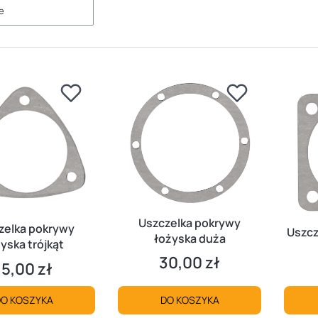
e
Uszczelka pokrywy
zelka pokrywy
Uszcz
łożyska duża
yska trójkąt
30,00 zł
Cena
15,00 zł
Cena
O KOSZYKA
DO KOSZYKA