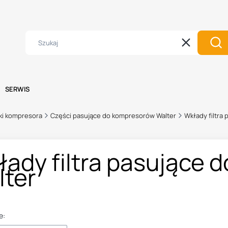
l
Wyczyść
Szu
SERWIS
ki kompresora
Części pasujące do kompresorów Walter
Wkłady filtra
ady filtra pasujące
lter
e: