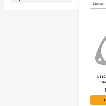
Domyśln
Uszc
łoż
D