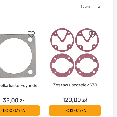
Strona
z 1
Zestaw uszczelek 630
elka karter-cylinder
120,00 zł
35,00 zł
Cena
Cena
DO KOSZYKA
DO KOSZYKA