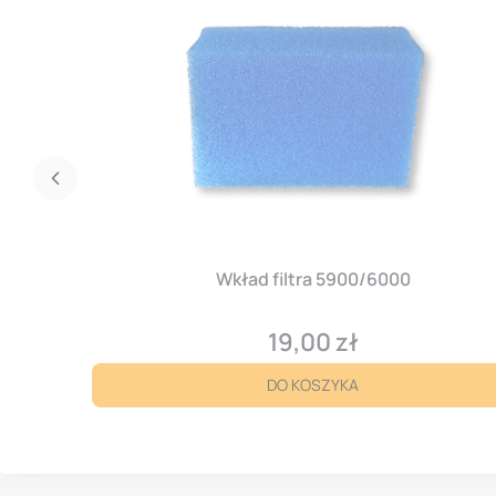
Wkład filtra 5900/6000
19,00 zł
Cena
DO KOSZYKA